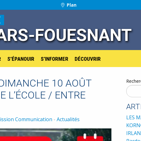
Plan
E
ARS-FOUESNANT
R
S’ÉPANOUIR
S’INFORMER
DÉCOUVRIR
 DIMANCHE 10 AOÛT
Recher
E L’ÉCOLE / ENTRE
ART
LES M
ssion Communication
-
Actualités
KORNO
IRLAN
Pardon