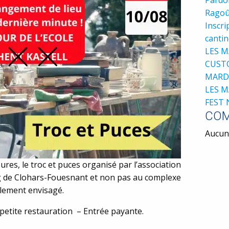
Ragoû
Inscri
cantin
LES M
CUST
MARDI
LES M
FEST 
COM
Aucun 
res, le troc et puces organisé par l’association
rg de Clohars-Fouesnant et non pas au complexe
alement envisagé.
petite restauration – Entrée payante.