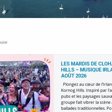
mmune
LES MARDIS DE CLO
HILLS – MUSIQUE IRL
AOÛT 2026
Plongez au cœur de l’Irla
Kornog Hills. Inspiré par 
pubs et les paysages sauvag
groupe fait vibrer la scène 
ballades traditionnelles. Por