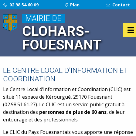
02 98 54 60 09
Plan
Contact
MAIRIE DE
CLOHARS-
FOUESNANT
LE CENTRE LOCAL D’INFORMATION ET
COORDINATION
Le Centre Local d’Information et Coordination (CLIC) est
situé 11 espace de Kérourgué, 29170 Fouesnant
(02.98.51.61.27).
Le CLIC est un service public gratuit à
destination des
personnes de plus de
60 ans
, de leur
entourage et des professionnels.
Le CLIC du Pays Fouesnantais vous apporte une réponse