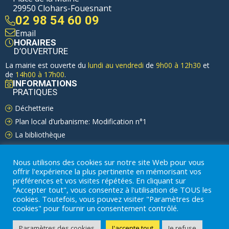
29950 Clohars-Fouesnant
02 98 54 60 09
Email
HORAIRES
D’OUVERTURE
La mairie est ouverte du
lundi au vendredi
de
9h00 à 12h30
et
de
14h00 à 17h00
.
INFORMATIONS
PRATIQUES
Déchetterie
Plan local d’urbanisme: Modification n°1
La bibliothèque
Nous utilisons des cookies sur notre site Web pour vous
offrir l'expérience la plus pertinente en mémorisant vos
préférences et vos visites répétées. En cliquant sur
"Accepter tout", vous consentez à l'utilisation de TOUS les
COMMUNAUTÉ DE COMMUNES DU PAYS FOUESNANTAIS
cookies. Toutefois, vous pouvez visiter "Paramètres des
cookies" pour fournir un consentement contrôlé.
Mentions légales
|
Gestion des Cookies
|
Politique de confidentialité
| ©
Paramètres des cookies
Conception & Développement netao | Tous droits réservés
J'accepte tout
Je refuse