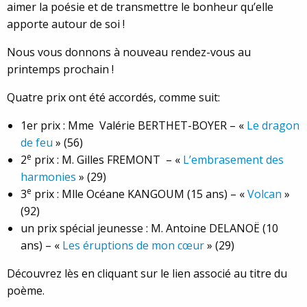
aimer la poésie et de transmettre le bonheur qu’elle
apporte autour de soi !
Nous vous donnons à nouveau rendez-vous au
printemps prochain !
Quatre prix ont été accordés, comme suit:
1er prix : Mme Valérie BERTHET-BOYER – «
Le dragon
de feu
» (56)
e
2
prix : M. Gilles FREMONT – «
L’embrasement des
harmonies
» (29)
e
3
prix : Mlle Océane KANGOUM (15 ans) – «
Volcan
»
(92)
un prix spécial jeunesse : M. Antoine DELANOË (10
ans) – «
Les éruptions de mon cœur
» (29)
Découvrez lès en cliquant sur le lien associé au titre du
poème.