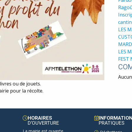
Ragoû
Inscri
cantin
LES M
CUST
MARDI
LES M
FEST 
COM
Aucun 
livres ou de jouets.
irie pour la récolte.
HORAIRES
INFORMATIO
D’OUVERTURE
PRATIQUES
La mairie est ouverte