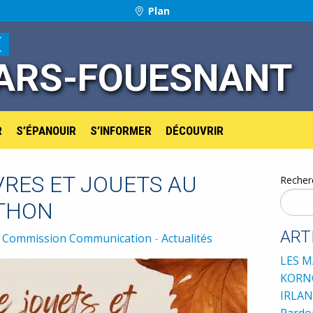
Plan
E
ARS-FOUESNANT
R
S’ÉPANOUIR
S’INFORMER
DÉCOUVRIR
VRES ET JOUETS AU
Recher
ÉTHON
ART
y
Commission Communication
-
Actualités
LES M
KORNO
IRLAN
Pardon